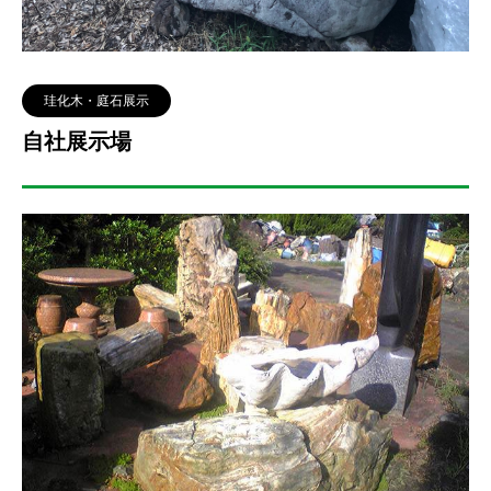
珪化木・庭石展示
自社展示場