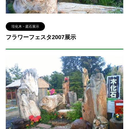
珪化木・庭石展示
フラワーフェスタ2007展示
